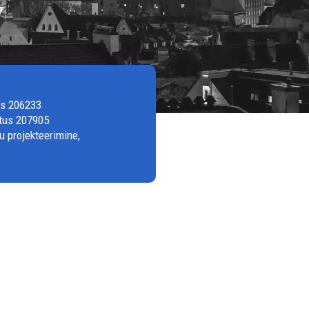
us 206233
stus 207905
u projekteerimine,