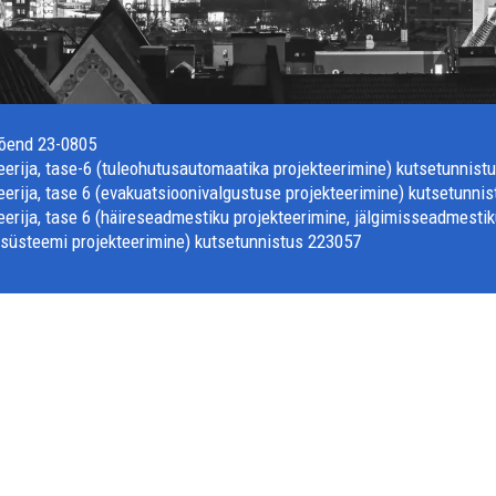
tõend 23-0805
erija, tase-6 (tuleohutusautomaatika projekteerimine) kutsetunnist
erija, tase 6 (evakuatsioonivalgustuse projekteerimine) kutsetunni
erija, tase 6 (häireseadmestiku projekteerimine, jälgimisseadmestik
isüsteemi projekteerimine) kutsetunnistus 223057