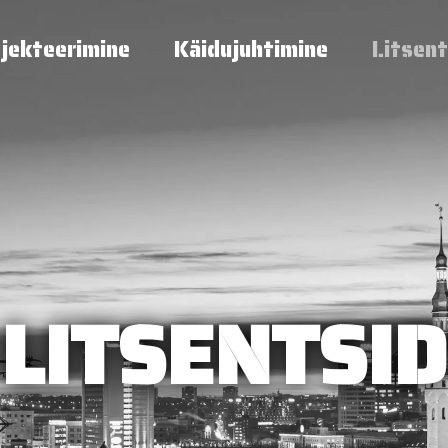
jekteerimine
Käidujuhtimine
Litsent
LITSENTSID