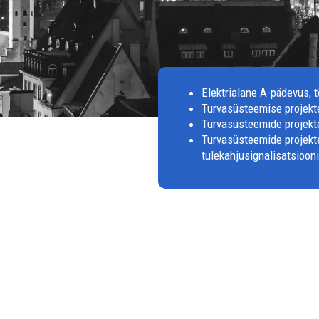
Elektrialane A-pädevus, 
Turvasüsteemise projekte
Turvasüsteemide projekte
Turvasüsteemide projekte
tulekahjusignalisatsioon